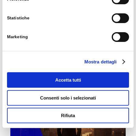
Statistiche
/
15 MARZO 2024
Marketing
MICROSOFT POWER
APPS: COS’È E CASI
Mostra dettagli
D’USO DI SUCCESSO
Accetta tutti
ALL
,
MODERN APP
,
MODERN WORKPLACE
Consenti solo i selezionati
Rifiuta