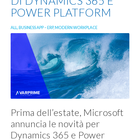
DI DYNAMICS 365 E
POWER PLATFORM
ALL
,
BUSINESS APP – ERP
,
MODERN WORKPLACE
Prima dell’estate, Microsoft
annuncia le novità per
Dynamics 365 e Power