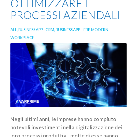
OTTIMIZZARE I
PROCESSI AZIENDALI
ALL
,
BUSINESS APP - CRM
,
BUSINESS APP – ERP
,
MODERN
WORKPLACE
Negli ultimi anni, le imprese hanno compiuto
notevoli investimenti nella digitalizzazione dei
loro processi produttivi, molte di esse hanno