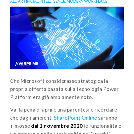
ALL
,
ARTIFICIAL INTELLIGENCE
,
MODERN WORKPLACE
Che Microsoft considerasse strategica la
propria offerta basata sulla tecnologia Power
Platform era già ampiamente noto.
Val la pena di aprire una parentesi e ricordare
che dagli ambienti
SharePoint Online
saranno
rimosse
dal 1 novembre 2020
le funzionalità e
il supporto e delle funzionalità dei “vecchi”