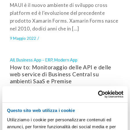
MAUI è il nuovo ambiente di sviluppo cross
platform ed è l’evoluzione del precedente
prodotto Xamarin Forms. Xamarin Forms nasce
nel 2010, dodici anni che in […]
/
9 Maggio 2022
All
,
Business App – ERP
,
Modern App
How to: Monitoraggio delle API e delle
web service di Business Central su
ambienti SaaS e Premise
Business Central implementa un nuovo
formidabile tool: le telemetrie. Le telemetrie e il
Questo sito web utilizza i cookie
relativo ambiente “Application Insights” sono
degli strumenti, utilissimi e semplici,
Utilizziamo i cookie per personalizzare contenuti ed
annunci, per fornire funzionalità dei social media e per
indispensabili per investigare sulle segnalazioni