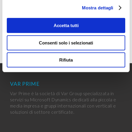
leggere questo articolo, il lettore stia usando
Mostra dettagli
[…]
/
12 Ottobre 2020
Accetta tutti
Consenti solo i selezionati
Rifiuta
VAR PRIME
Var Prime è la società di Var Group specializzata in
servizi su Microsoft Dynamics dedicati alla piccola e
media impresa e gruppi internazionali con verticali e
soluzioni di settore certificate.