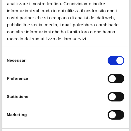
analizzare il nostro traffico. Condividiamo inoltre
di rallentamenti delle API e delle web service,
informazioni sul modo in cui utilizza il nostro sito con i
sono inoltre strumenti ufficiali e non
nostri partner che si occupano di analisi dei dati web,
contestabili tramite i quali è possibile replicare
pubblicità e social media, i quali potrebbero combinarle
a clienti e ad utenti ogni […]
con altre informazioni che ha fornito loro o che hanno
raccolto dal suo utilizzo dei loro servizi.
/
10 Maggio 2021
Selezione
All
,
Modern App
Necessari
del
Creare una mobile App: nativo, ibrido e
consenso
Power Apps
Preferenze
Tra tutti gli scenari di sviluppo, il mobile è quello
Statistiche
più tumultuoso ed è stato caratterizzato, fino
dalla sua nascita, da innovazione e cambiamenti
continui che ci hanno reso spettatori della
Marketing
crescita e del declino di vari sistemi operativi e
produttori. Se non è così improbabile che, per