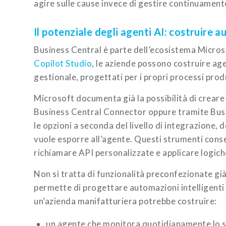
agire sulle cause invece di gestire continuamen
Il potenziale degli agenti AI: costruire 
Business Central è parte dell’ecosistema Microso
Copilot Studio
, le aziende possono costruire age
gestionale, progettati per i propri processi produ
Microsoft documenta già la possibilità di creare
Business Central Connector oppure tramite Bu
le opzioni a seconda del livello di integrazione, d
vuole esporre all’agente. Questi strumenti conse
richiamare API personalizzate e applicare logiche
Non si tratta di funzionalità preconfezionate gi
permette di progettare automazioni intelligenti
un’azienda manifatturiera potrebbe costruire:
un agente che monitora quotidianamente lo st