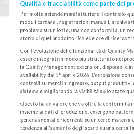
Qualità e tracciabilità come parte del p
Online: alternative e
criteri per scegliere...
Per molte aziende manifatturiere il controllo qua
moduli cartacei, registrazioni manuali, archiviaz
problema su un lotto, una non conformità, un recl
storia di quel prodotto richiede ore di ricerca tr
Con l’evoluzione delle funzionalità di Quality M
essere integrati in modo più strutturato nei pro
la Quality Management extension, disponibile in
availability dal 1° aprile 2026. L’estensione conse
controlli su merci in ingresso, output produttivi
sistema e migliorando la visibilità sullo stato qual
Questo ha un valore che va oltre la conformità n
insieme ai dati di produzione, emergono pattern c
genera anomalie ricorrenti su un certo materiale
tendenza all’aumento degli scarti su una certa 