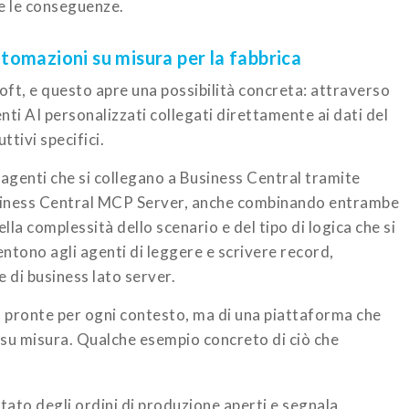
te le conseguenze.
automazioni su misura per la fabbrica
ft, e questo apre una possibilità concreta: attraverso
nti AI personalizzati collegati direttamente ai dati del
ttivi specifici.
 agenti che si collegano a Business Central tramite
siness Central MCP Server, anche combinando entrambe
ella complessità dello scenario e del tipo di logica che si
ntono agli agenti di leggere e scrivere record,
 di business lato server.
à pronte per ogni contesto, ma di una piattaforma che
 su misura. Qualche esempio concreto di ciò che
ato degli ordini di produzione aperti e segnala