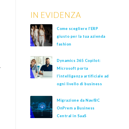
IN EVIDENZA
Come scegliere l’ERP
giusto per la tua azienda
fashion
Dynamics 365 Copilot:
.
Microsoft porta
l’intelligenza artificiale ad
ogni livello di business
Migrazione da Nav/BC
OnPrem a Business
Central in SaaS