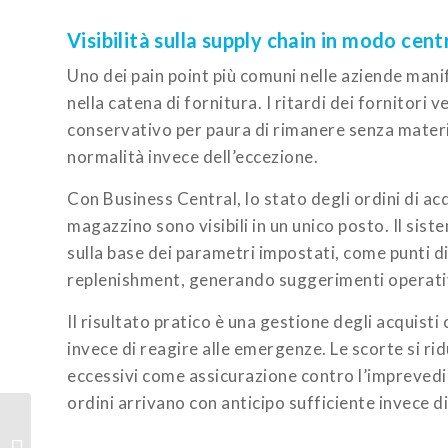
Visibilità sulla supply chain in modo cen
Uno dei pain point più comuni nelle aziende manif
nella catena di fornitura. I ritardi dei fornitor
conservativo per paura di rimanere senza materi
normalità invece dell’eccezione.
Con Business Central, lo stato degli ordini di acq
magazzino sono visibili in un unico posto. Il sist
sulla base dei parametri impostati, come punti di 
replenishment, generando suggerimenti operativi
Il risultato pratico è una gestione degli acquisti 
invece di reagire alle emergenze. Le scorte si r
eccessivi come assicurazione contro l’imprevedibi
ordini arrivano con anticipo sufficiente invece d
Dismissione di
Microsoft Project