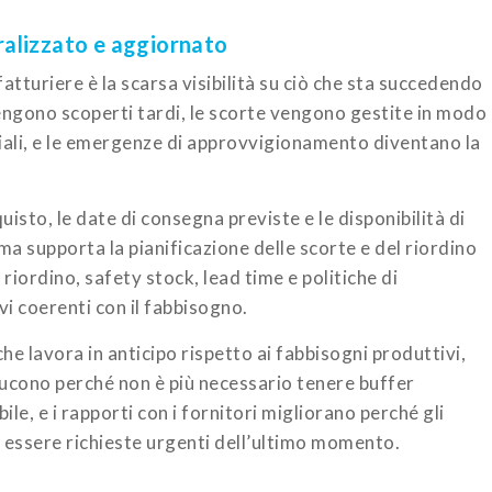
tralizzato e aggiornato
atturiere è la scarsa visibilità su ciò che sta succedendo
i vengono scoperti tardi, le scorte vengono gestite in modo
ali, e le emergenze di approvvigionamento diventano la
uisto, le date di consegna previste e le disponibilità di
ema supporta la pianificazione delle scorte e del riordino
riordino, safety stock, lead time e politiche di
 coerenti con il fabbisogno.
che lavora in anticipo rispetto ai fabbisogni produttivi,
iducono perché non è più necessario tenere buffer
le, e i rapporti con i fornitori migliorano perché gli
i essere richieste urgenti dell’ultimo momento.