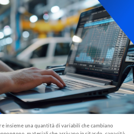
re insieme una quantità di variabili che cambiano
ppongono, materiali che arrivano in ritardo, capacità