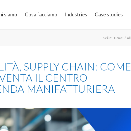
hi siamo
Cosa facciamo
Industries
Case studies
Sei in:
Home
/
All
LITÀ, SUPPLY CHAIN: COM
VENTA IL CENTRO
IENDA MANIFATTURIERA