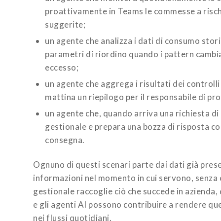
proattivamente in Teams le commesse a rischio 
suggerite;
un agente che analizza i dati di consumo stor
parametri di riordino quando i pattern cambian
eccesso;
un agente che aggrega i risultati dei controll
mattina un riepilogo per il responsabile di pr
un agente che, quando arriva una richiesta di o
gestionale e prepara una bozza di risposta con
consegna.
Ognuno di questi scenari parte dai dati già presen
informazioni nel momento in cui servono, senza c
gestionale raccoglie ciò che succede in azienda, 
e gli agenti AI possono contribuire a rendere qu
nei flussi quotidiani.