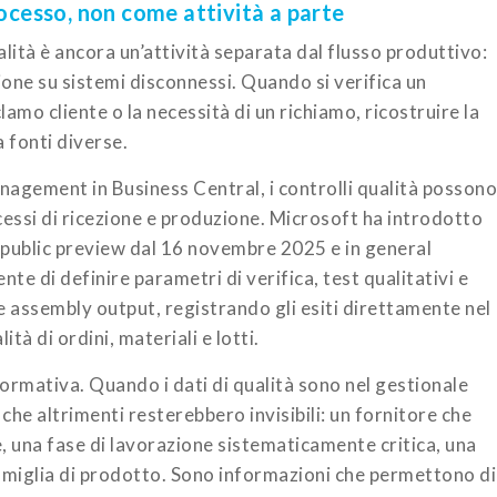
rocesso, non come attività a parte
lità è ancora un’attività separata dal flusso produttivo:
ione su sistemi disconnessi. Quando si verifica un
amo cliente o la necessità di un richiamo, ricostruire la
a fonti diverse.
anagement in Business Central, i controlli qualità possono
cessi di ricezione e produzione. Microsoft ha introdotto
 public preview dal 16 novembre 2025 e in general
nte di definire parametri di verifica, test qualitativi e
 e assembly output, registrando gli esiti direttamente nel
ità di ordini, materiali e lotti.
ormativa. Quando i dati di qualità sono nel gestionale
he altrimenti resterebbero invisibili: un fornitore che
, una fase di lavorazione sistematicamente critica, una
famiglia di prodotto. Sono informazioni che permettono di