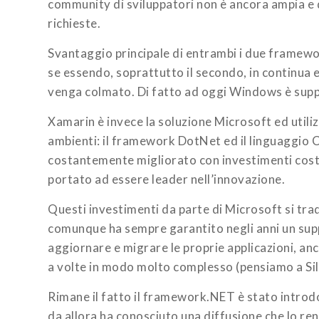
community di sviluppatori non è ancora ampia e 
richieste.
Svantaggio principale di entrambi i due framewo
se essendo, soprattutto il secondo, in continua
venga colmato. Di fatto ad oggi Windows è suppo
Xamarin è invece la soluzione Microsoft ed utilizz
ambienti: il framework DotNet ed il linguaggio C
costantemente migliorato con investimenti costa
portato ad essere leader nell’innovazione.
Questi investimenti da parte di Microsoft si trad
comunque ha sempre garantito negli anni un supp
aggiornare e migrare le proprie applicazioni, an
a volte in modo molto complesso (pensiamo a Sil
Rimane il fatto il framework.NET è stato int
da allora ha conosciuto una diffusione che lo ren