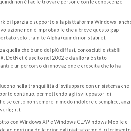
quindi non è facile trovare persone con le conoscenze
rk è il parziale supporto alla piattaforma Windows, anch
 evoluzione non è improbabile che a breve questo gap
rtato solo tramite Alpha (quindi non stabile).
a quella che è uno dei più diffusi, conosciuti e stabili
#. DotNet è uscito nel 2002 e da allora è stato
nti e un percorso di innovazione e crescita che lo ha
ucono nella tranquillità di sviluppare con un sistema che
orto continuo, permettendo agli sviluppatori di
che se certo non sempre in modo indolore e semplice, anzi
verlight).
rodotto con Windows XP e Windows CE/Windows Mobile e
de ad oggi una delle principali piattaforme di riferimento