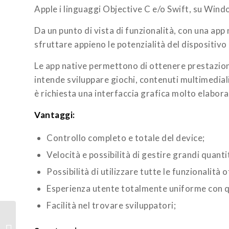
Apple i linguaggi Objective C e/o Swift, su Win
Da un punto di vista di funzionalità, con una app n
sfruttare appieno le potenzialità del dispositivo
Le app native permettono di ottenere prestazion
intende sviluppare giochi, contenuti multimedial
è richiesta una interfaccia grafica molto elabora
Vantaggi:
Controllo completo e totale del device;
Velocità e possibilità di gestire grandi quantit
Possibilità di utilizzare tutte le funzionalità
Esperienza utente totalmente uniforme con qu
Facilità nel trovare sviluppatori;
Power Automate e la
tecnologia Robotic