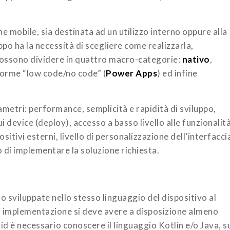
e mobile, sia destinata ad un utilizzo interno oppure alla
po ha la necessità di scegliere come realizzarla,
 possono dividere in quattro macro-categorie:
nativo
,
forme “low code/no code” (
Power Apps
) ed infine
ametri: performance, semplicità e rapidità di sviluppo,
i device (deploy), accesso a basso livello alle funzionalit
ositivi esterni, livello di personalizzazione dell’interfacci
do di implementare la soluzione richiesta.
sviluppate nello stesso linguaggio del dispositivo al
di implementazione si deve avere a disposizione almeno
d è necessario conoscere il linguaggio Kotlin e/o Java, s