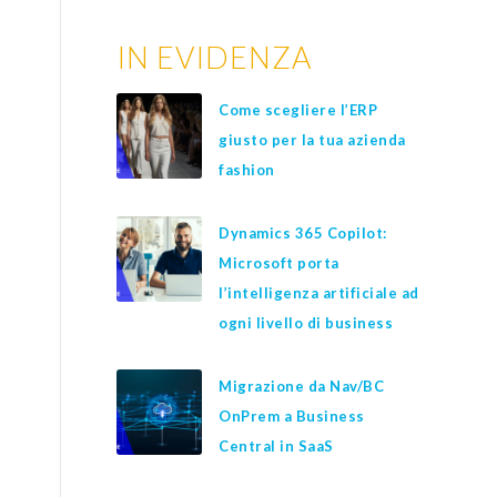
IN EVIDENZA
Come scegliere l’ERP
giusto per la tua azienda
fashion
Dynamics 365 Copilot:
Microsoft porta
l’intelligenza artificiale ad
ogni livello di business
Migrazione da Nav/BC
OnPrem a Business
Central in SaaS