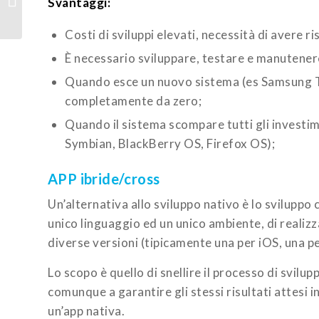
Svantaggi:
Process Automation nei
processi azie...
Costi di sviluppi elevati, necessità di avere ri
È necessario sviluppare, testare e manutenere
Quando esce un nuovo sistema (es Samsung Ti
completamente da zero;
Quando il sistema scompare tutti gli investim
Symbian, BlackBerry OS, Firefox OS);
APP ibride/cross
Un’alternativa allo sviluppo nativo è lo svilupp
unico linguaggio ed un unico ambiente, di realizz
diverse versioni (tipicamente una per iOS, una 
Lo scopo è quello di snellire il processo di svilu
comunque a garantire gli stessi risultati attesi 
un’app nativa.