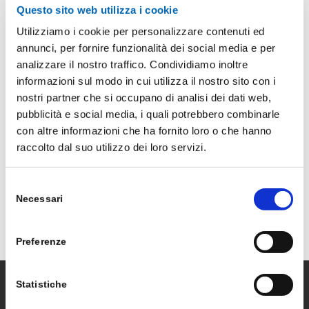
Questo sito web utilizza i cookie
Le nuove funzionalità 2020 di Microsoft
Utilizziamo i cookie per personalizzare contenuti ed
Dynamics 365 Business Central Oggi più che
annunci, per fornire funzionalità dei social media e per
mai le aziende devono poter disporre di
analizzare il nostro traffico. Condividiamo inoltre
processi efficienti, di flessibilità e di dati real-
informazioni sul modo in cui utilizza il nostro sito con i
time affidabili. Il panorama in continua
nostri partner che si occupano di analisi dei dati web,
evoluzione impone la scelta di tecnologie
pubblicità e social media, i quali potrebbero combinarle
adatte al cambiamento. Da un giorno all’altro il
con altre informazioni che ha fornito loro o che hanno
lavoro da remoto è passato da essere una […]
raccolto dal suo utilizzo dei loro servizi.
/
5 Giugno 2020
Selezione
Necessari
del
consenso
Preferenze
Statistiche
VAR PRIME