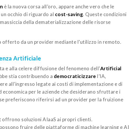
on
è la nuova corsa all’oro, appare anche vero che le
un occhio di riguardo al
cost-saving
. Queste condizioni
 massiccia della dematerializzazione delle risorse
o offerto da un provider mediante l’utilizzo in remoto.
genza Artificiale
ita e alla celere diffusione del fenomeno dell’
Artificial
bbe stia contribuendo a
democraticizzare
l’IA,
ere all’ingresso legate ai costi di implementazione e di
d economica per le aziende che desiderano sfruttare i
sse preferiscono riferirsi ad un provider per la fruizione
t
offrono soluzioni AIaaS ai propri clienti.
LM possono fruire delle piattaforme di machine learning e AI