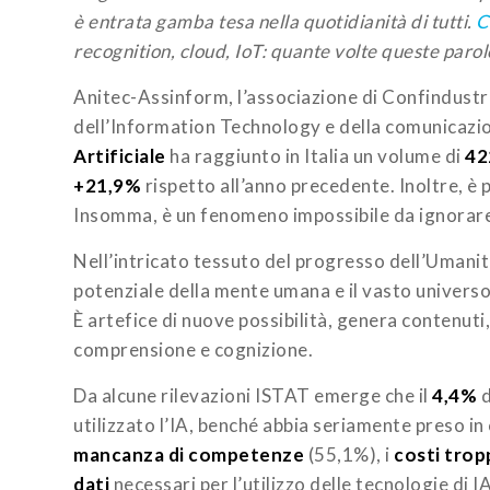
è entrata gamba tesa nella quotidianità di tutti.
C
recognition, cloud, IoT: quante volte queste paro
Anitec-Assinform, l’associazione di Confindustri
dell’Information Technology e della comunicazion
Artificiale
ha raggiunto in Italia un volume di
42
+21,9%
rispetto all’anno precedente. Inoltre, è p
Insomma, è un fenomeno impossibile da ignorar
Nell’intricato tessuto del progresso dell’Umanità
potenziale della mente umana e il vasto universo
È artefice di nuove possibilità, genera contenuti,
comprensione e cognizione.
Da alcune rilevazioni ISTAT emerge che il
4,4%
d
utilizzato l’IA, benché abbia seriamente preso in 
mancanza di competenze
(55,1%), i
costi trop
dati
necessari per l’utilizzo delle tecnologie di I