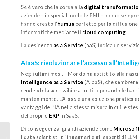
Se è vero che la corsa alla
digital transformati
aziende – in special modo le PMI – hanno sempre 
hanno creato l’
humus
perfetto per la diffusione
informatiche mediante il
cloud computing
.
La desinenza
as a Service
(aaS) indica un servizi
AIaaS: rivoluzionare l’accesso all’Intelli
Negli ultimi mesi, il Mondo ha assistito alla nasc
Intelligence as a Service
(AIaaS), che sembrere
rendendola accessibile a tutti superando le barri
mantenimento. L’AIaaS è una soluzione pratica e
vantaggi dell’IA nella stessa misura in cui le ste
del proprio
ERP
in SaaS.
Di conseguenza, grandi aziende come
Microsof
Metodologia Microsoft
I data scientist, gli ingegneri e gli esperti di L
Sure Step: