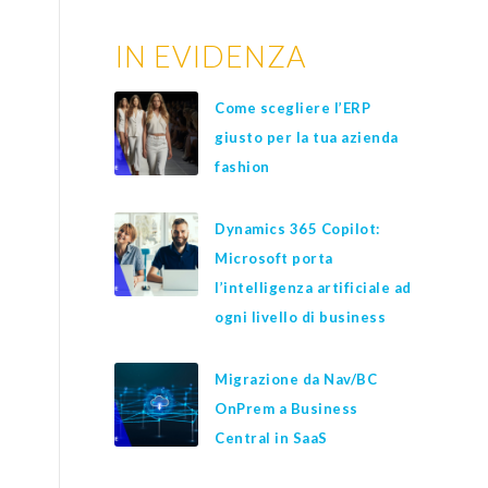
IN EVIDENZA
Come scegliere l’ERP
giusto per la tua azienda
fashion
Dynamics 365 Copilot:
Microsoft porta
l’intelligenza artificiale ad
ogni livello di business
Migrazione da Nav/BC
OnPrem a Business
a
Central in SaaS