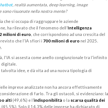
hatbot
, realtà aumentata, deep learning, image
le sono risuonate nella nostra mente?
a che si occupa di raggruppare le aziende
e, ha rilevato che il fenomeno dell’
Intelligenza
2 milioni di euro
, che corrispondono ad una crescita del
revisto che l’IA sfiori i
700 milioni di euro
nel 2025.
e.
, l’IA si assesta come anello congiunzionale tra l’infinito
 digitale.
 talvolta idee, e dà vita ad una nuova tipologia di
elle imprese analizzate non ha ancora effettivamente
considerazione di farlo. Tra gli ostacoli, si evidenziano: l
po alti
(49,6%) e l’
indisponibilità
o la
scarsa qualità dei
A (45,5%). Solo il 14,3% delle imprese ha dichiarato di