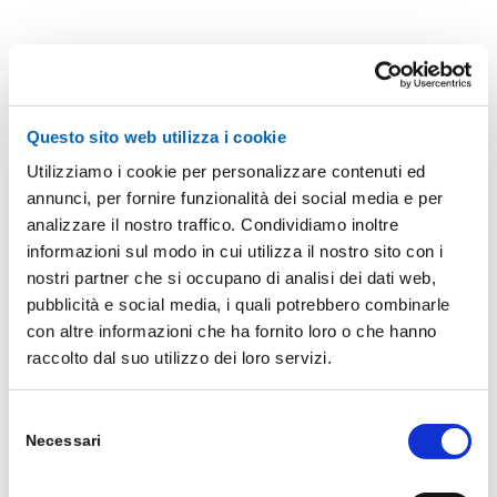
Copilot utilizza Microsoft Graph per accedere
ai dati e alle informazioni dell’utente e
Questo sito web utilizza i cookie
dell’azienda, come calendari, email, chat,
Utilizziamo i cookie per personalizzare contenuti ed
documenti, riunioni e contatti. Questo consente
annunci, per fornire funzionalità dei social media e per
a Copilot di fornire risposte pertinenti basate
analizzare il nostro traffico. Condividiamo inoltre
sulle conoscenza aziendale.
informazioni sul modo in cui utilizza il nostro sito con i
nostri partner che si occupano di analisi dei dati web,
In sintesi, Copilot e Microsoft Graph lavorano
pubblicità e social media, i quali potrebbero combinarle
insieme per fornire un’esperienza di
con altre informazioni che ha fornito loro o che hanno
produttività avanzata e personalizzata per gli
raccolto dal suo utilizzo dei loro servizi.
utenti di Microsoft 365.
Selezione
Avete trovato interessante questo articolo?
Necessari
del
Indovinate chi è l’autore…un umano o Copilot?
consenso
La verità sta sempre nel mezzo.