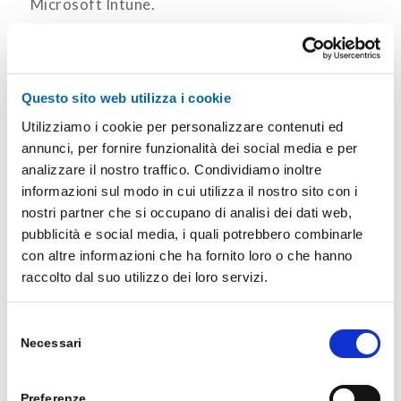
Microsoft Intune.
Windows Autopilot
Windows AutoPilot
è un servizio cloud che
Questo sito web utilizza i cookie
offre la possibilità di automatizzare la
Utilizziamo i cookie per personalizzare contenuti ed
configurazione di dispositivi con a bordo
annunci, per fornire funzionalità dei social media e per
preinstallato il sistema operativo Windows 10.
analizzare il nostro traffico. Condividiamo inoltre
informazioni sul modo in cui utilizza il nostro sito con i
L’utilizzo di questa funzionalità è utile
nostri partner che si occupano di analisi dei dati web,
specialmente in quegli scenari in cui i dipendenti
pubblicità e social media, i quali potrebbero combinarle
ricevono un nuovo dispositivo direttamente dal
con altre informazioni che ha fornito loro o che hanno
vendor. Lato utente sono necessarie solo alcune
raccolto dal suo utilizzo dei loro servizi.
semplici operazioni per rendere il dispositivo
pronto all’uso.
Selezione
Necessari
del
consenso
Preferenze