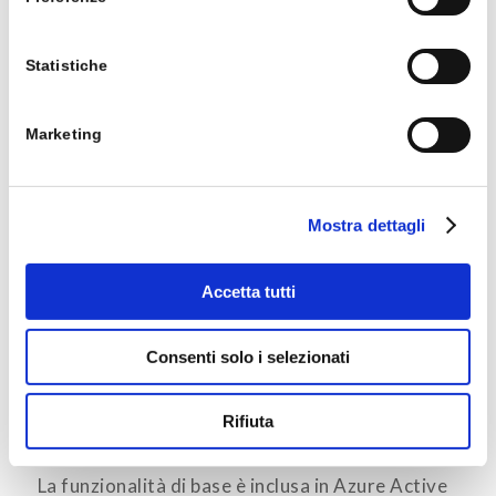
Statistiche
Marketing
Mostra dettagli
Conditional Access
Riguardo al mondo della sicurezza, non
Accetta tutti
possiamo non parlare della funzionalità
di
Conditional Access
che permette di
Consenti solo i selezionati
controllare gli accessi su applicazioni cloud o
on-premises basandosi su determinate
Rifiuta
condizioni definite dal reparto IT.
La funzionalità di base è inclusa in Azure Active