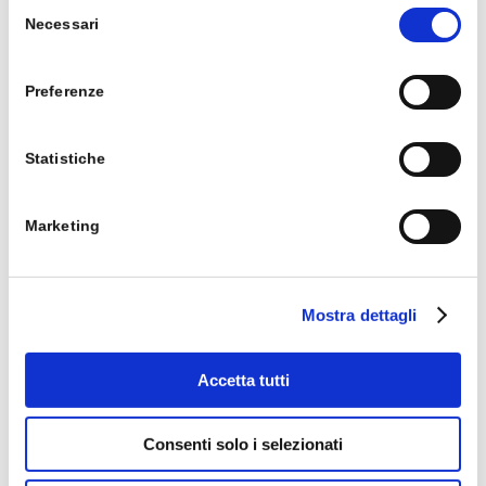
Selezione
intelligente, efficiente e proattivo.
Necessari
del
consenso
Preferenze
Statistiche
Marketing
Fonti:
A new era in business processes:
Mostra dettagli
Autonomous agents for ERP
Accetta tutti
Consenti solo i selezionati
Sblocca il potenziale della tua azienda