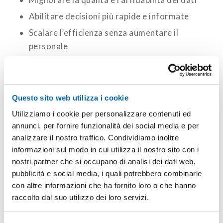
Abilitare decisioni più rapide e informate
Scalare l’efficienza senza aumentare il
personale
Personalizzazione con Microsoft
Copilot Studio
Questo sito web utilizza i cookie
Tutti gli agenti sono configurabili tramite
Utilizziamo i cookie per personalizzare contenuti ed
Copilot Studio, la piattaforma low-code che
annunci, per fornire funzionalità dei social media e per
permette di adattare gli agenti agli specifici
analizzare il nostro traffico. Condividiamo inoltre
workflow aziendali e integrarli con fonti dati
informazioni sul modo in cui utilizza il nostro sito con i
interne, CRM, o altre soluzioni cloud.
nostri partner che si occupano di analisi dei dati web,
pubblicità e social media, i quali potrebbero combinarle
Vuoi esplorare come gli agenti autonomi
con altre informazioni che ha fornito loro o che hanno
possono ottimizzare il tuo ERP?
raccolto dal suo utilizzo dei loro servizi.
Contattaci: il team Var Prime è a disposizione
per accompagnarti verso un ERP più