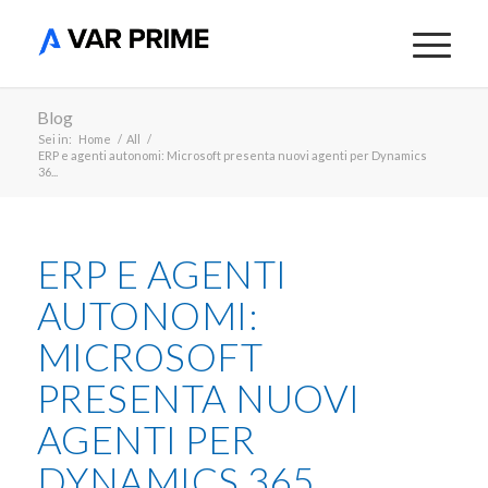
Blog
Sei in:
Home
/
All
/
ERP e agenti autonomi: Microsoft presenta nuovi agenti per Dynamics
36...
ERP E AGENTI
AUTONOMI:
MICROSOFT
PRESENTA NUOVI
AGENTI PER
DYNAMICS 365