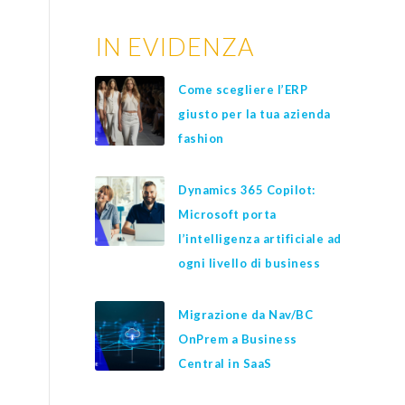
IN EVIDENZA
Come scegliere l’ERP
giusto per la tua azienda
fashion
Dynamics 365 Copilot:
Microsoft porta
l’intelligenza artificiale ad
ogni livello di business
Migrazione da Nav/BC
OnPrem a Business
Central in SaaS