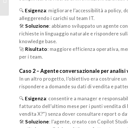
nuovi agenti per
Dynamics 365
🔍
Esigenza
: migliorare l’accessibilità a policy,
alleggerendo i carichi sul team IT.
🛠️
Soluzione
: abbiamo sviluppato un agente co
richieste in linguaggio naturale e rispondere su
knowledge base.
🚀
Risultato
: maggiore efficienza operativa, me
per i team.
Caso 2 – Agente conversazionale per analisi 
In un altro progetto, l’obiettivo era costruire un
rispondere a domande su dati di vendita e patte
🔍
Esigenza
: consentire a manager e responsabil
fatturato dell’ultimo mese per i punti vendita di
vendita X?”) senza dover consultare report o da
🛠️
Soluzione
: l’agente, creato con Copilot Stud