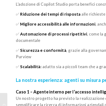
L’adozione di Copilot Studio porta benefici concre
✅
Riduzione dei tempi di risposta
alle richieste
✅
Migliore accessibilità alle informazioni
, anch
✅
Automazione di processi ripetitivi
, come la 
documentale
✅
Sicurezza e conformità
, grazie alla governa
Purview
✅
Scalabilità:
adatto sia a piccoli team che a gr
La nostra esperienza: agenti su misura pe
Caso 1 – Agente interno per l’accesso intell
Un nostro progetto ha previsto la realizzazione d
ERP e agenti autonomi:
Microsoft presenta
semplificare la ricerca di informazioni aziendali 