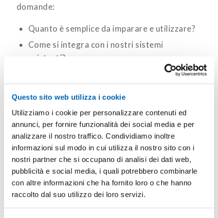
domande:
Quanto è semplice da imparare e utilizzare?
Come si integra con i nostri sistemi
esistenti?
Quali sono i costi reali dopo il primo anno?
Che supporto locale è disponibile?
Questo sito web utilizza i cookie
Con quale frequenza vengono rilasciati gli
Utilizziamo i cookie per personalizzare contenuti ed
aggiornamenti?
annunci, per fornire funzionalità dei social media e per
analizzare il nostro traffico. Condividiamo inoltre
Investire nel futuro della tua azienda
informazioni sul modo in cui utilizza il nostro sito con i
nostri partner che si occupano di analisi dei dati web,
Cambiare il software contabile non è solo una
pubblicità e social media, i quali potrebbero combinarle
questione tecnologica, è una decisione
con altre informazioni che ha fornito loro o che hanno
strategica che può trasformare il modo in cui
raccolto dal suo utilizzo dei loro servizi.
gestisci la tua attività. Con Microsoft Dynamics
365 Business Central, non stai solo acquistando