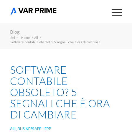
Blog
Sei in:
Home
/
All
/
Software contabile obsoleto? 5 segnali che è ora di cambiare
SOFTWARE
CONTABILE
OBSOLETO? 5
SEGNALI CHE È ORA
DI CAMBIARE
ALL
,
BUSINESS APP – ERP