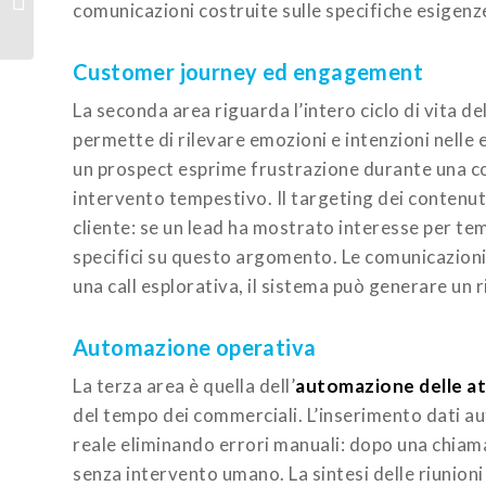
comunicazioni costruite sulle specifiche esigenze
evoluzione naturale
dell’...
Customer journey ed engagement
La seconda area riguarda l’intero ciclo di vita del
permette di rilevare emozioni e intenzioni nelle e
un prospect esprime frustrazione durante una con
intervento tempestivo. Il targeting dei contenuti
cliente: se un lead ha mostrato interesse per temi 
specifici su questo argomento. Le comunicazion
una call esplorativa, il sistema può generare un 
Automazione operativa
La terza area è quella dell’
automazione delle att
del tempo dei commerciali. L’inserimento dati a
reale eliminando errori manuali: dopo una chiamat
senza intervento umano. La sintesi delle riunioni 