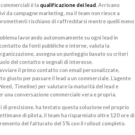
i commerciali è la
qualificazione dei lead
. Arrivano
ativi da campagne marketing, ma il team non riesce a
iù promettenti rischiano di raffreddarsi mentre quelli meno
oblema lavorando autonomamente su ogni lead in
contatto da fonti pubbliche e interne, valuta la
’organizzazione, assegna un punteggio basato su criteri
olo del contatto e segnali di interesse.
avviare il primo contatto con email personalizzate,
ento giusto per passare il lead a un commerciale. L’agente
eed, Timeline) per valutare la maturità del lead e
 una conversazione commerciale vera e propria.
 di precisione, ha testato questa soluzione nel proprio
ttimane di pilota, il team ha risparmiato oltre 120 ore di
cremento del fatturato del 5% con il rollout completo.