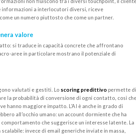
rmazioni non fluiscono tra i diversi touchpoint, il client
 informazioni a interlocutori diversi, riceve
o come un numero piuttosto che come un partner.
genera valore
ratto: si traduce in capacità concrete che affrontano
cro-aree in particolare mostrano il potenziale di
gono valutati e gestiti. Lo
scoring predittivo
permette d
are la probabilità di conversione di ogni contatto, così ch
ve hanno maggiore impatto. L’AI è anche in grado di
bbero all’occhio umano: un account dormiente che ha
i comportamento che suggerisce un interesse latente. La
a scalabile: invece di email generiche inviate in massa,