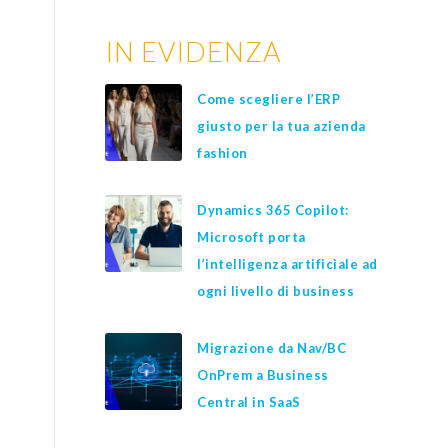
IN EVIDENZA
Come scegliere l’ERP
giusto per la tua azienda
fashion
Dynamics 365 Copilot:
Microsoft porta
l’intelligenza artificiale ad
ogni livello di business
Migrazione da Nav/BC
OnPrem a Business
Central in SaaS