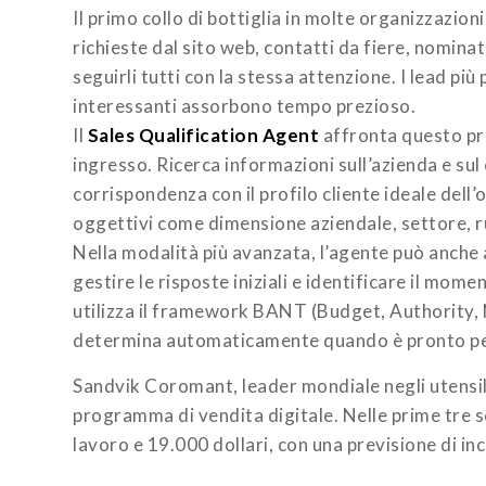
Il primo collo di bottiglia in molte organizzazion
richieste dal sito web, contatti da fiere, nomin
seguirli tutti con la stessa attenzione. I lead p
interessanti assorbono tempo prezioso.
Il
Sales Qualification Agent
affronta questo pr
ingresso. Ricerca informazioni sull’azienda e sul 
corrispondenza con il profilo cliente ideale dell
oggettivi come dimensione aziendale, settore, ru
Nella modalità più avanzata, l’agente può anche 
gestire le risposte iniziali e identificare il mom
utilizza il framework BANT (Budget, Authority, N
determina automaticamente quando è pronto per
Sandvik Coromant, leader mondiale negli utensili
programma di vendita digitale. Nelle prime tre se
lavoro e 19.000 dollari, con una previsione di in