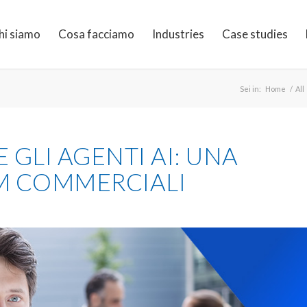
hi siamo
Cosa facciamo
Industries
Case studies
Sei in:
Home
/
All
 GLI AGENTI AI: UNA
AM COMMERCIALI