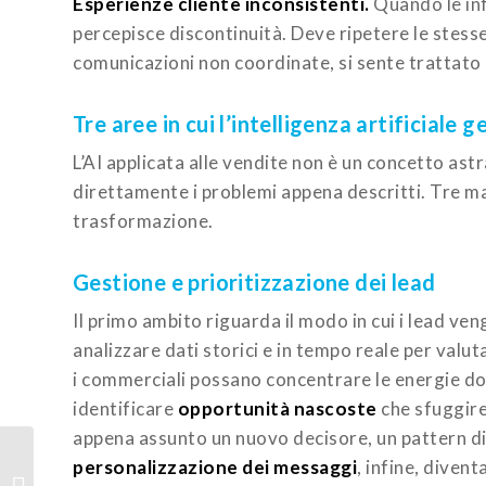
Esperienze cliente inconsistenti.
Quando le info
percepisce discontinuità. Deve ripetere le stesse
comunicazioni non coordinate, si sente trattat
Tre aree in cui l’intelligenza artificiale 
L’AI applicata alle vendite non è un concetto ast
direttamente i problemi appena descritti. Tre ma
trasformazione.
Gestione e prioritizzazione dei lead
Il primo ambito riguarda il modo in cui i lead ven
analizzare dati storici e in tempo reale per valut
i commerciali possano concentrare le energie do
identificare
opportunità nascoste
che sfuggire
appena assunto un nuovo decisore, un pattern d
Migrazione a Business
personalizzazione dei messaggi
, infine, divent
Central: il cloud come