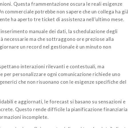
iunioni. Questa frammentazione oscura le reali esigenze
 Un commerciale potrebbe non sapere che un collega ha gi
iente ha aperto tre ticket di assistenza nell’ultimo mese.
L’inserimento manuale dei dati, la schedulazione degli
ità necessarie ma che sottraggono ore preziose alla
giornare un record nel gestionale è un minuto non
 aspettano interazioni rilevanti e contestuali, ma
rie per personalizzare ogni comunicazione richiede uno
generici che non risuonano con le esigenze specifiche del
dabili e aggiornati, le forecast si basano su sensazioni e
rete. Questo rende difficile la pianificazione finanziaria
formazioni incomplete.