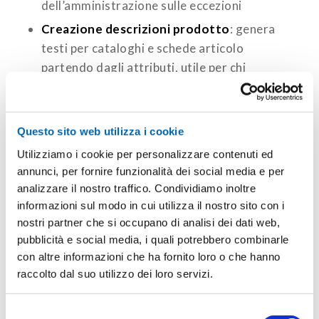
dell’amministrazione sulle eccezioni
Creazione descrizioni prodotto
: genera
testi per cataloghi e schede articolo
partendo dagli attributi, utile per chi
gestisce centinaia di referenze
Analisi dati in linguaggio naturale
:
permette di interrogare il sistema con
Questo sito web utilizza i cookie
domande dirette (“mostrami le vendite per
Utilizziamo i cookie per personalizzare contenuti ed
area negli ultimi 6 mesi”) invece di costruire
annunci, per fornire funzionalità dei social media e per
report
analizzare il nostro traffico. Condividiamo inoltre
informazioni sul modo in cui utilizza il nostro sito con i
Suggerimenti sulle righe di vendita
:
nostri partner che si occupano di analisi dei dati web,
propone articoli e quantità basandosi sullo
pubblicità e social media, i quali potrebbero combinarle
storico del cliente, velocizzando
con altre informazioni che ha fornito loro o che hanno
l’inserimento degli ordini
raccolto dal suo utilizzo dei loro servizi.
Oltre alle funzionalità di assistenza, Microsoft
Selezione