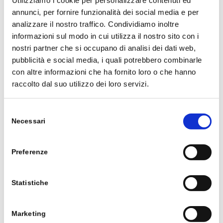
Utilizziamo i cookie per personalizzare contenuti ed
annunci, per fornire funzionalità dei social media e per
analizzare il nostro traffico. Condividiamo inoltre
informazioni sul modo in cui utilizza il nostro sito con i
nostri partner che si occupano di analisi dei dati web,
pubblicità e social media, i quali potrebbero combinarle
con altre informazioni che ha fornito loro o che hanno
raccolto dal suo utilizzo dei loro servizi.
Selezione
Necessari
del
Come inserire gli ordini ed inviarli via e-
consenso
mail
L’app consente di inserire direttamente gli
Preferenze
ordini quando si è da un cliente per vendergli
alcuni prodotti a determinate condizioni di
Statistiche
consegna e di pagamento. È possibile, inoltre,
inviare l’ordine di vendita al cliente come
Marketing
allegato PDF.