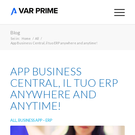
Blog
Sei in:
Home
/
All
/
App Business Central, il tuo ERP anywhere and anytime!
APP BUSINESS
CENTRAL, IL TUO ERP
ANYWHERE AND
ANYTIME!
ALL
,
BUSINESS APP – ERP