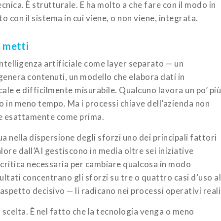
ecnica. È strutturale. E ha molto a che fare con il modo in
o con il sistema in cui viene, o non viene, integrata.
a metti
telligenza artificiale come layer separato — un
genera contenuti, un modello che elabora dati in
ale e difficilmente misurabile. Qualcuno lavora un po’ più
in meno tempo. Ma i processi chiave dell’azienda non
se esattamente come prima.
a nella dispersione degli sforzi uno dei principali fattori
ore dall’AI gestiscono in media oltre sei iniziative
 critica necessaria per cambiare qualcosa in modo
ltati concentrano gli sforzi su tre o quattro casi d’uso al
spetto decisivo — li radicano nei processi operativi reali
a scelta. È nel fatto che la tecnologia venga o meno