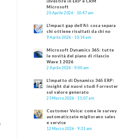
investire in ERP e CRM
Microsoft
20 Aprile 2026 - 10:47 am
L’impact gap dell’AI: cosa separa
chi ottiene risultati da chi no
9 Aprile 2026 - 10:14 am
Microsoft Dynamics 365: tutte
le novità del piano di rilascio
Wave 1 2026
2 Aprile 2026 - 9:00 am
a
L’impatto di Dynamics 365 ERP:
insight dai nuovi studi Forrester
sul valore generato
23 Marzo 2026 - 11:07 am
Customer Voice: come le survey
automatizzate migliorano sales
e service
n
12 Marzo 2026 - 9:31 am