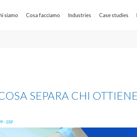
hi siamo
Cosa facciamo
Industries
Case studies
: COSA SEPARA CHI OTTIEN
P – ERP