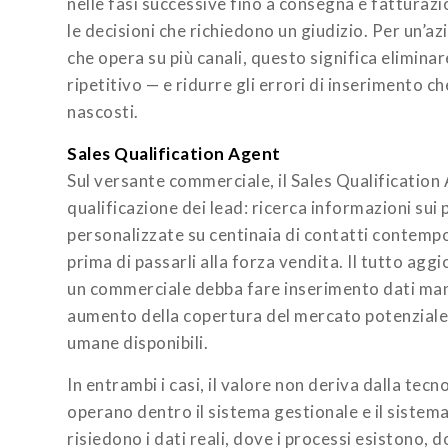
nelle fasi successive fino a consegna e fatturazi
le decisioni che richiedono un giudizio. Per un’a
che opera su più canali, questo significa elimina
ripetitivo — e ridurre gli errori di inserimento c
nascosti.
Sales Qualification Agent
Sul versante commerciale, il Sales Qualification
qualificazione dei lead: ricerca informazioni sui 
personalizzate su centinaia di contatti contempora
prima di passarli alla forza vendita. Il tutto a
un commerciale debba fare inserimento dati manua
aumento della copertura del mercato potenziale,
umane disponibili.
In entrambi i casi, il valore non deriva dalla tec
operano dentro il sistema gestionale e il sistema
risiedono i dati reali, dove i processi esistono,