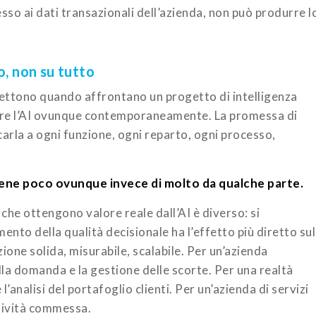
sso ai dati transazionali dell’azienda, non può produrre l
o, non su tutto
ettono quando affrontano un progetto di intelligenza
ortare l’AI ovunque contemporaneamente. La promessa di
icarla a ogni funzione, ogni reparto, ogni processo,
ottiene poco ovunque invece di molto da qualche parte.
 che ottengono valore reale dall’AI è diverso: si
amento della qualità decisionale ha l’effetto più diretto sul
zione solida, misurabile, scalabile. Per un’azienda
la domanda e la gestione delle scorte. Per una realtà
 l’analisi del portafoglio clienti. Per un’azienda di servizi
itività commessa.