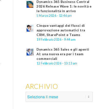
r
Dynamics 365 Business Central
2026 Release Wave 1: le novità e
le funzionalità in arrivo
5 Marzo 2026 - 12:46 pm
Cinque vantaggi dei flussi di
approvazione automatici tra
CRM, SharePoint e Teams
19 Febbraio 2026 - 9:44 am
Dynamics 365 Sales e gli agenti
AI: una nuova era per i team
d
commerciali
e
12 Febbraio 2026 - 10:13 am
ARCHIVIO