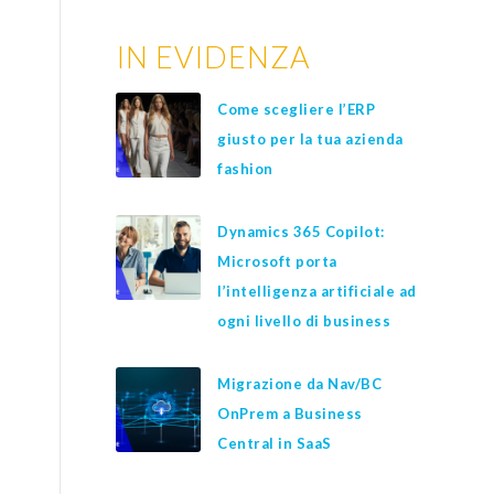
IN EVIDENZA
Come scegliere l’ERP
giusto per la tua azienda
fashion
Dynamics 365 Copilot:
Microsoft porta
l’intelligenza artificiale ad
ogni livello di business
e
Migrazione da Nav/BC
OnPrem a Business
Central in SaaS