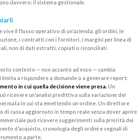
tono davvero: il sistema gestionale.
iarli
ve il flusso operativo di un’azienda: gli ordini, le
uzione, i contratti con i fornitori, i margini per linea di
li, non di dati estratti, copiati o riconciliati
questo contesto — non accanto ad esso — cambia
si limita a rispondere a domande o a generare report:
mento in cui quella decisione viene presa.
Un
ò ricevere un’analisi predittiva sulla variazione dei
chermata in cui sta emettendo un ordine. Un direttore
sso di cassa aggiornato in tempo reale senza dover aprire
ommerciale può ricevere suggerimenti sulla priorità dei
ento d’acquisto, cronologia degli ordini e segnali di
strumento a parte.