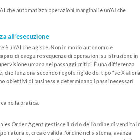
’AI che automatizza operazioni marginali e un’AI che
nza all’esecuzione
sce è un’AI che agisce. Non in modo autonomo e
capaci di eseguire sequenze di operazioni su istruzione in
supervisione umana nei passaggi critici. È una differenza
, che funziona secondo regole rigide del tipo “se X allor
no obiettivi di business e determinano i passi necessari
ca nella pratica.
les Order Agent gestisce il ciclo dell’ordine di vendita i
o naturale, crea e valida l’ordine nel sistema, avanza