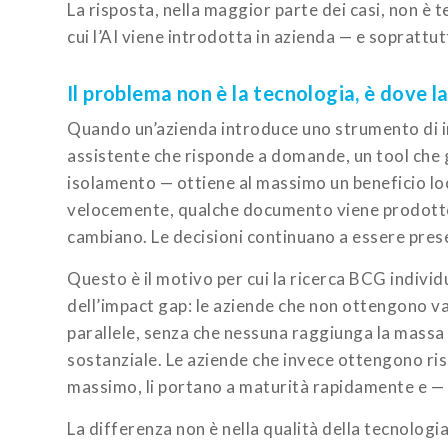
La risposta, nella maggior parte dei casi, non è t
cui l’AI viene introdotta in azienda — e soprattutt
Il problema non è la tecnologia, è dove l
Quando un’azienda introduce uno strumento di in
assistente che risponde a domande, un tool che 
isolamento — ottiene al massimo un beneficio loc
velocemente, qualche documento viene prodotto 
cambiano. Le decisioni continuano a essere pre
Questo è il motivo per cui la ricerca BCG individu
dell’impact gap: le aziende che non ottengono val
parallele, senza che nessuna raggiunga la massa
sostanziale. Le aziende che invece ottengono risu
massimo, li portano a maturità rapidamente e — a
La differenza non è nella qualità della tecnologi