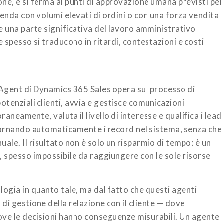
one, e si ferma ai punti di approvazione umana previsti pe
zienda con volumi elevati di ordini o con una forza vendita
re una parte significativa del lavoro amministrativo
he spesso si traducono in ritardi, contestazioni e costi
 Agent di Dynamics 365 Sales opera sul processo di
potenziali clienti, avvia e gestisce comunicazioni
neamente, valuta il livello di interesse e qualifica i lea
ggiornando automaticamente i record nel sistema, senza ch
le. Il risultato non è solo un risparmio di tempo: è un
 spesso impossibile da raggiungere con le sole risorse
nologia in quanto tale, ma dal fatto che questi agenti
 di gestione della relazione con il cliente — dove
 dove le decisioni hanno conseguenze misurabili. Un agente