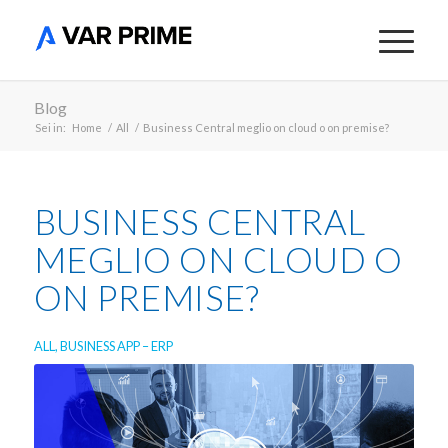
Blog
Sei in:
Home
/
All
/
Business Central meglio on cloud o on premise?
BUSINESS CENTRAL
MEGLIO ON CLOUD O
ON PREMISE?
ALL
,
BUSINESS APP – ERP