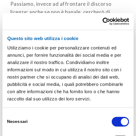
Passiamo, invece ad affrontare il discorso
licenze: anche se non è banale, cercherò di
semplificare al massimo la questione.
I tre scenari visti sopra li possiamo dividere in
Questo sito web utilizza i cookie
due categorie:
Utilizziamo i cookie per personalizzare contenuti ed
licenze a canone
annunci, per fornire funzionalità dei social media e per
analizzare il nostro traffico. Condividiamo inoltre
licenze perpetue
informazioni sul modo in cui utilizza il nostro sito con i
nostri partner che si occupano di analisi dei dati web,
Se siete stati attenti, avrete già capito che il
pubblicità e social media, i quali potrebbero combinarle
SaaS e il PaaS sono scenari a canone, quindi si
con altre informazioni che ha fornito loro o che hanno
avranno dei costi ricorrenti che concederanno il
raccolto dal suo utilizzo dei loro servizi.
diritto d’uso del sistema fintanto che si
sostengono, diventando molto simili in effetti a
Selezione
dei costi operativi, OPEX per gli amici.
Necessari
del
consenso
Inclusi in questi costi, ovviamente, ci saranno