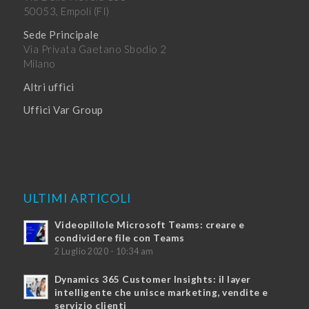
50053, Empoli (FI)
Sede Principale
Via Privata Gaetano Sbodio 2
Milano
Altri uffici
Uffici Var Group
ULTIMI ARTICOLI
Videopillole Microsoft Teams: creare e
condividere file con Teams
2 Luglio 2020 - 10:34 am
Dynamics 365 Customer Insights: il layer
intelligente che unisce marketing, vendite e
servizio clienti