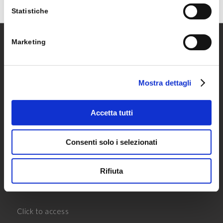
Statistiche
Marketing
VAR PRIME
Var Prime è la società di Var Group specializzata in
Mostra dettagli
servizi su Microsoft Dynamics dedicati alla piccola e
media impresa e gruppi internazionali con verticali e
soluzioni di settore certificate.
Accetta tutti
Consenti solo i selezionati
CUSTOMER PORTAL
Rifiuta
Click to access