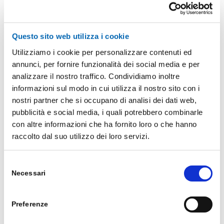
All
,
Business App – ERP
Questo sito web utilizza i cookie
On Cloud o On Premise, questo è il
Utilizziamo i cookie per personalizzare contenuti ed
dilemma
annunci, per fornire funzionalità dei social media e per
analizzare il nostro traffico. Condividiamo inoltre
On cloud vs on premise: cosa scegliere Spesso
informazioni sul modo in cui utilizza il nostro sito con i
mi capita di trovarmi di fronte a questo tipo di
nostri partner che si occupano di analisi dei dati web,
domanda: meglio scegliere on cloud o on
pubblicità e social media, i quali potrebbero combinarle
premise? Di solito, nel mio caso, questa
con altre informazioni che ha fornito loro o che hanno
raccolto dal suo utilizzo dei loro servizi.
domanda è legata a un nuovo progetto ERP con
Dynamics 365 Business Central, e una delle
Selezione
prime cose che devono essere considerate è […]
Necessari
del
/
12 Aprile 2022
consenso
Preferenze