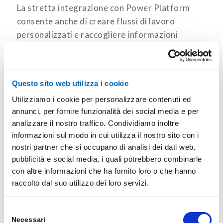
La stretta integrazione con Power Platform
consente anche di creare flussi di lavoro
personalizzati e raccogliere informazioni
preziose attraverso
Power BI
, semplificando
così la raccolta e l’analisi dei dati aziendali.
Questo sito web utilizza i cookie
Sicurezza e Conformità Migliorate
Utilizziamo i cookie per personalizzare contenuti ed
Con la Release Wave 2 del 2024, Business
annunci, per fornire funzionalità dei social media e per
Central continua a migliorare la
sicurezza dei
analizzare il nostro traffico. Condividiamo inoltre
dati
. Sono stati introdotti protocolli di
informazioni sul modo in cui utilizza il nostro sito con i
crittografia più robusti per proteggere i dati
nostri partner che si occupano di analisi dei dati web,
pubblicità e social media, i quali potrebbero combinarle
sensibili e sono stati aggiornati i controlli di
con altre informazioni che ha fornito loro o che hanno
accesso per garantire la conformità alle
raccolto dal suo utilizzo dei loro servizi.
normative in continua evoluzione. Questi
miglioramenti sono fondamentali per le aziende
Selezione
che operano in settori regolamentati, dove la
Necessari
del