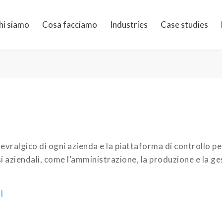
hi siamo
Cosa facciamo
Industries
Case studies
P
evralgico di ogni azienda e la piattaforma di controllo pe
i aziendali, come l’amministrazione, la produzione e la g
l