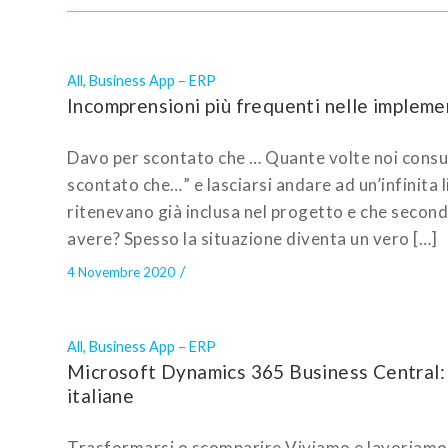
All
,
Business App – ERP
Incomprensioni più frequenti nelle impleme
Davo per scontato che … Quante volte noi consule
scontato che…” e lasciarsi andare ad un’infinita l
ritenevano già inclusa nel progetto e che secon
avere? Spesso la situazione diventa un vero […]
/
4 Novembre 2020
All
,
Business App – ERP
Microsoft Dynamics 365 Business Central: a
italiane
Trasformarsi o scomparire Viviamo e lavoriamo in 