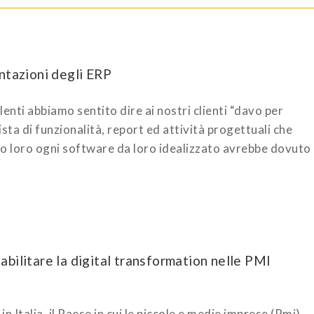
ntazioni degli ERP
nti abbiamo sentito dire ai nostri clienti “davo per
ista di funzionalità, report ed attività progettuali che
do loro ogni software da loro idealizzato avrebbe dovuto
bilitare la digital transformation nelle PMI
Italia, il Paese in cui le piccole e medie imprese (Pmi)