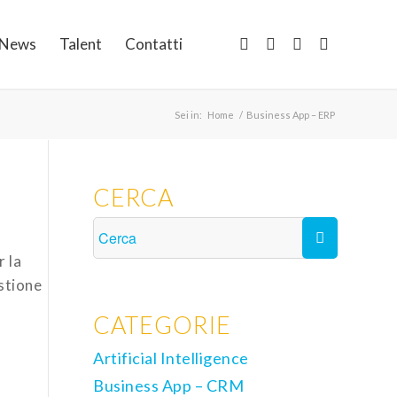
News
Talent
Contatti
Sei in:
Home
/
Business App – ERP
CERCA
r la
estione
CATEGORIE
Artificial Intelligence
Business App – CRM