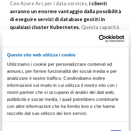
Con Azure Arc per i data services,
i clienti
avranno un enorme vantaggio dalla possibilità
di eseguire servizi di database gestiti in
qualsiasi cluster Kubernetes.
Questa capacità
emergerà come la caratteristica principale
essendo unica nel panorama degli operatori
Cloud.
Questo sito web utilizza i cookie
Con Azure IoT Edge, Azure Stack Edge e Azure
Utilizziamo i cookie per personalizzare contenuti ed
Arc, Microsoft copre l’intero spettro che
annunci, per fornire funzionalità dei social media e per
analizzare il nostro traffico. Condividiamo inoltre
comprende edge, data center e cloud.
informazioni sul modo in cui utilizza il nostro sito con i
Fonti e approfondimenti:
nostri partner che si occupano di analisi dei dati web,
pubblicità e social media, i quali potrebbero combinarle
Azure Arc enabled serversAzure Arc enabled
con altre informazioni che ha fornito loro o che hanno
servers
raccolto dal suo utilizzo dei loro servizi.
Organize all your servers outside of Azure with
Selezione