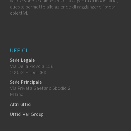
valore sono le competenze, la capacità di modellarle,
questo permette alle aziende di raggiungere i propri
obiettivi.
UFFICI
Sede Legale
Via Della Piovola 138
50053, Empoli (FI)
Sede Principale
Via Privata Gaetano Sbodio 2
Milano
Altri uffici
Uffici Var Group